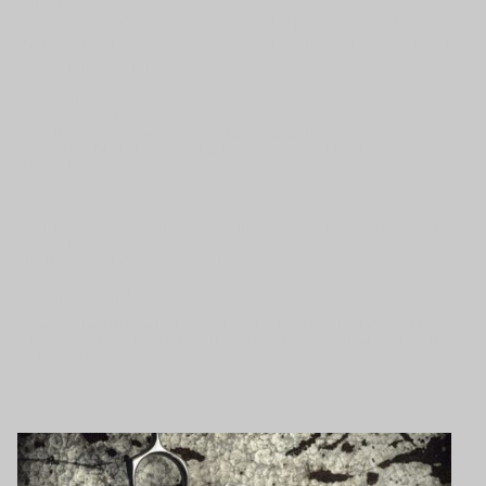
erfahrenes Barber-Team sorgt für Ihr perfektes Styling.
Genießen Sie den klassischen Service eines Barbershops mit
modernen Akzenten.
Barber
Wir wollen dem heutigen Mann wieder ein altes, neues Gefühl geben ...
... und in einer Welt nur für Männer , fast schon vergessene Traditionen und Handwerkskunst
entdecken!
Relax
... bei guter Musik entspannen, losgelöst vom Alltag unseren Service genießen und sich durch
eine komplett
männliche Pflegewelt verwöhnt zu werden!
On work
... unsere professionelle Ausbildung bietet Männern perfekt auf Männerhaut abgestimmten
Pflege- und Stylingprodukte mit maskulinen Duftnoten, und eine zuverlässige, handwerklich
perfekte Qualität der Dienstleistung.