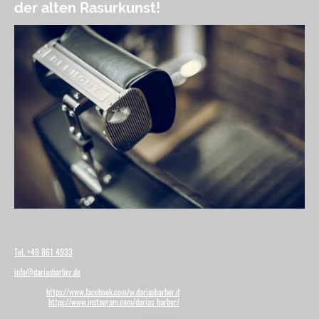
der alten Rasurkunst!
Daria´s Barber
Tel. +49 861 4933
info@dariasbarber.de
Facebook:
https://www.facebook.com/w.dariasbarber.d
Instagram:
https://www.instagram.com/darias_barber/